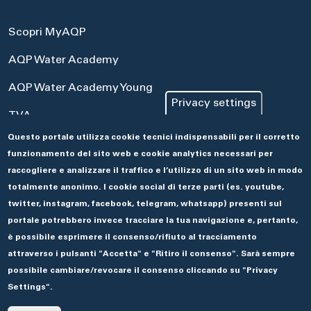
Scopri MyAQP
AQP Water Academy
AQP Water Academy Young
Privacy settings
TVA
Questo portale utilizza cookie tecnici indispensabili per il corretto
Portale Acquisti
funzionamento del sito web e cookie analytics necessari per
Aseco
raccogliere e analizzare il traffico e l’utilizzo di un sito web in modo
totalmente anonimo. I cookie social di terze parti (es. youtube,
twitter, instagram, facebook, telegram, whatsapp) presenti sul
portale potrebbero invece tracciare la tua navigazione e, pertanto,
è possibile esprimere il consenso/rifiuto al tracciamento
attraverso i pulsanti "Accetta" e "Ritiro il consenso". Sarà sempre
possibile cambiare/revocare il consenso cliccando su "Privacy
Settings".
© 2019 ACQUEDOTTO PUGLIESE.