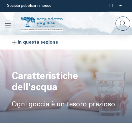
Salta
IT
Società pubblica in house
Select
al
contenuto
your
principale
languag
In questa sezione
Caratteristiche
dell'acqua
Ogni goccia è un tesoro prezioso