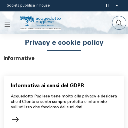
Salta
IT
Società pubblica in house
Select
al
contenuto
your
principale
languag
Privacy e cookie policy
Informative
Informativa ai sensi del GDPR
Acquedotto Pugliese tiene molto alla privacy e desidera
che il Cliente si senta sempre protetto e informato
sull'utilizzo che facciamo dei suoi dati