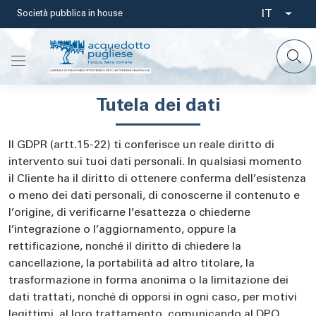
Salta
IT
Società pubblica in house
Select
al
contenuto
your
principale
languag
Tutela dei dati
Il GDPR (artt.15-22) ti conferisce un reale diritto di
intervento sui tuoi dati personali. In qualsiasi momento
il Cliente ha il diritto di ottenere conferma dell’esistenza
o meno dei dati personali, di conoscerne il contenuto e
l’origine, di verificarne l’esattezza o chiederne
l’integrazione o l’aggiornamento, oppure la
rettificazione, nonché il diritto di chiedere la
cancellazione, la portabilità ad altro titolare, la
trasformazione in forma anonima o la limitazione dei
dati trattati, nonché di opporsi in ogni caso, per motivi
legittimi, al loro trattamento, comunicando al DPO