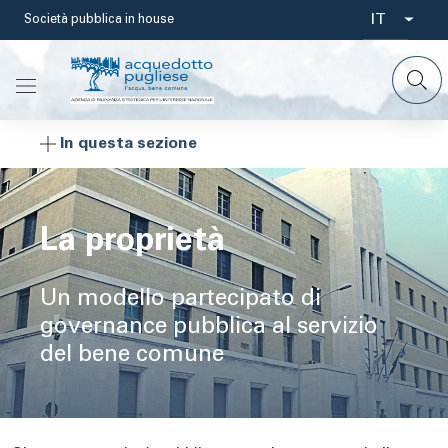
Salta
IT
Società pubblica in house
Select
al
contenuto
your
principale
languag
In questa sezione
La proprietà
Un modello partecipato di
governance pubblica al servizio
del bene comune