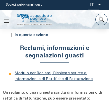
Salta
IT
Società pubblica in house
Select
al
contenuto
your
principale
languag
In questa sezione
Reclami, informazioni e
segnalazioni guasti
Modulo per Reclami, Richieste scritte di
Informazioni e di Rettifiche di Fatturazione
Un reclamo, o una richiesta scritta di informazioni o di
rettifica di fatturazione, può essere presentato: