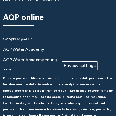
Dichiarazione di accessibilità
AQP online
Scopri MyAQP
AQP Water Academy
AQP Water Academy Young
Privacy settings
TVA
Questo portale utilizza cookie tecnici indispensabili per il corretto
Portale Acquisti
funzionamento del sito web e cookie analytics necessari per
Aseco
raccogliere e analizzare il traffico e l’utilizzo di un sito web in modo
totalmente anonimo. I cookie social di terze parti (es. youtube,
twitter, instagram, facebook, telegram, whatsapp) presenti sul
portale potrebbero invece tracciare la tua navigazione e, pertanto,
è possibile esprimere il consenso/rifiuto al tracciamento