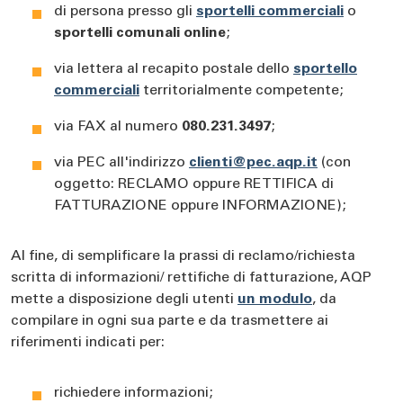
di persona presso gli
sportelli commerciali
o
sportelli comunali online
;
via lettera al recapito postale dello
sportello
commerciali
territorialmente competente;
via FAX al numero
080.231.3497
;
via PEC all'indirizzo
clienti@pec.aqp.it
(con
oggetto: RECLAMO oppure RETTIFICA di
FATTURAZIONE oppure INFORMAZIONE);
Al fine, di semplificare la prassi di reclamo/richiesta
scritta di informazioni/ rettifiche di fatturazione, AQP
mette a disposizione degli utenti
un modulo
, da
compilare in ogni sua parte e da trasmettere ai
riferimenti indicati per:
richiedere informazioni;