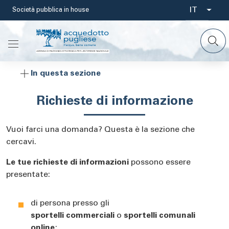
Salta
IT
Società pubblica in house
Select
al
contenuto
your
principale
languag
In questa sezione
Richieste di informazione
Vuoi farci una domanda? Questa è la sezione che
cercavi.
Le tue richieste di informazioni
possono essere
presentate:
di persona presso gli
sportelli
commerciali
o
sportelli comunali
online
;