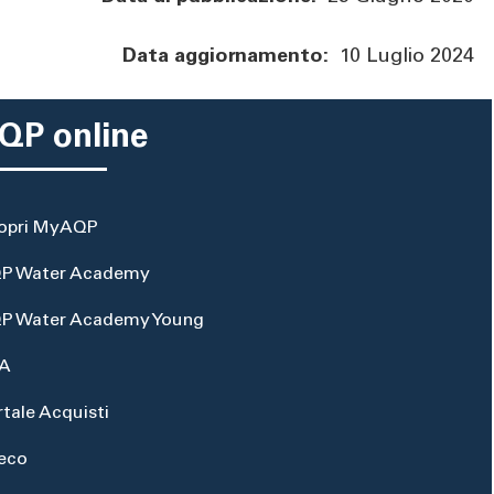
Data aggiornamento:
10 Luglio 2024
QP online
opri MyAQP
P Water Academy
P Water Academy Young
A
rtale Acquisti
eco