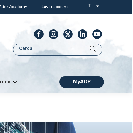
IT
ater Academy
Lavora con noi
Select
your
language
Cerca
AQP
nica
MyAQP
Facile