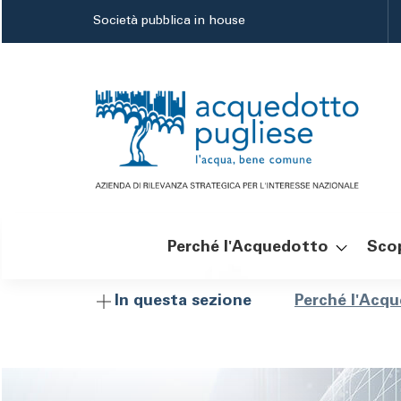
Salta
Società pubblica in house
al
contenuto
principale
Perché l'Acquedotto
Scop
Navigazione
Brici
Perché l'Acq
In questa sezione
principale
di