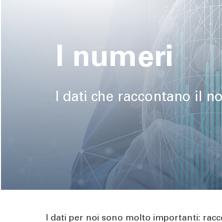
pane
I numeri
I dati che raccontano il n
I dati per noi sono molto importanti: rac