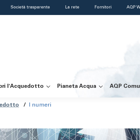
Header
Società trasparente
La rete
Fornitori
AQP W
menu
ri l'Acquedotto
Pianeta Acqua
AQP Comu
ole
uedotto
/
I numeri