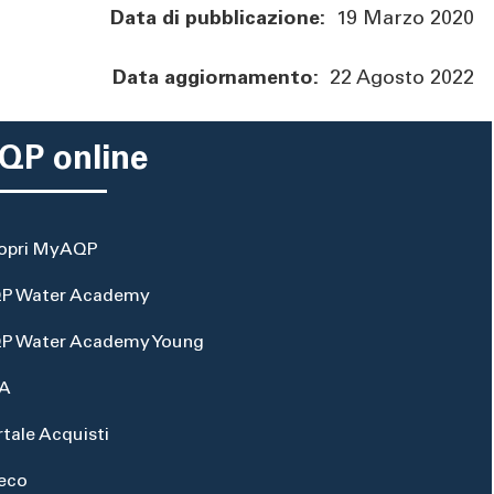
Data di pubblicazione:
19 Marzo 2020
Data aggiornamento:
22 Agosto 2022
QP online
opri MyAQP
P Water Academy
P Water Academy Young
A
rtale Acquisti
eco