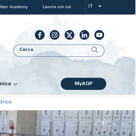
IT
ater Academy
Lavora con noi
Select
your
language
Cerca
AQP
nica
MyAQP
Facile
drico