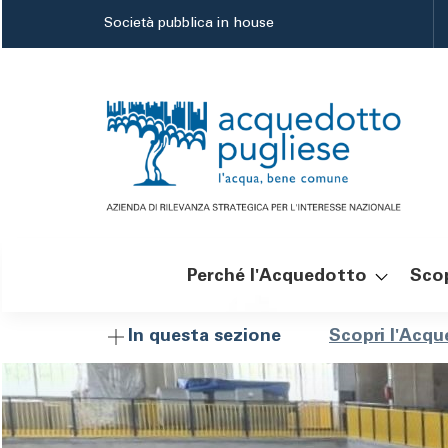
Salta
Società pubblica in house
al
contenuto
principale
Perché l'Acquedotto
Scop
Navigazione
Brici
Scopri l'Acq
In questa sezione
principale
di