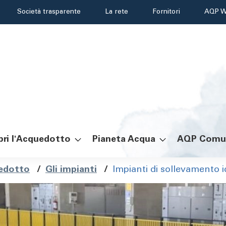
Header
Società trasparente
La rete
Fornitori
AQP W
menu
ri l'Acquedotto
Pianeta Acqua
AQP Comu
ole
uedotto
/
Gli impianti
/
Impianti di sollevamento i