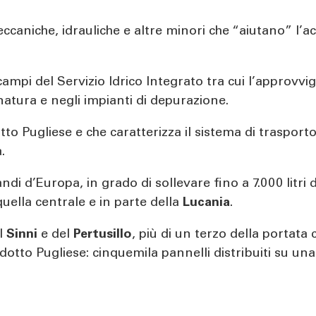
caniche, idrauliche e altre minori che “aiutano” l’ac
i i campi del Servizio Idrico Integrato tra cui l’approv
gnatura e negli impianti di depurazione.
to Pugliese e che caratterizza il sistema di trasporto
.
di d’Europa, in grado di sollevare fino a 7.000 litri d
uella centrale e in parte della
Lucania
.
el
Sinni
e del
Pertusillo
, più di un terzo della portat
tto Pugliese: cinquemila pannelli distribuiti su una s