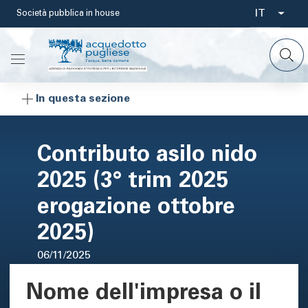
Salta
IT
Società pubblica in house
Select
al
contenuto
your
principale
languag
In questa sezione
Contributo asilo nido
2025 (3° trim 2025
erogazione ottobre
2025)
06/11/2025
Nome dell'impresa o il