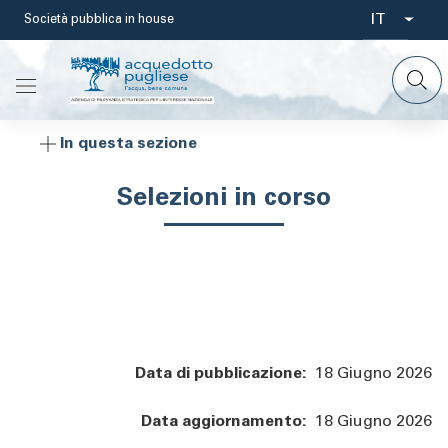
Salta
IT
Società pubblica in house
Select
al
contenuto
your
principale
languag
In questa sezione
Selezioni in corso
Data di pubblicazione:
18 Giugno 2026
Data aggiornamento:
18 Giugno 2026