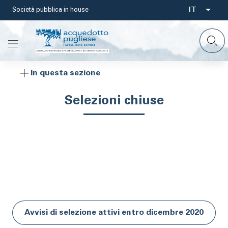
Salta
IT
Società pubblica in house
Select
al
contenuto
your
principale
languag
In questa sezione
Selezioni chiuse
Avvisi di selezione attivi entro dicembre 2020