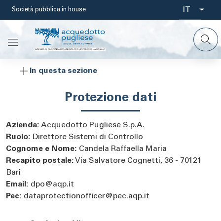
Salta
IT
Società pubblica in house
Select
al
contenuto
your
principale
languag
In questa sezione
Protezione dati
Azienda:
Acquedotto Pugliese S.p.A.
Ruolo:
Direttore Sistemi di Controllo
Cognome e Nome:
Candela Raffaella Maria
Recapito postale:
Via Salvatore Cognetti, 36 - 70121
Bari
Email:
dpo@aqp.it
Pec:
dataprotectionofficer@pec.aqp.it