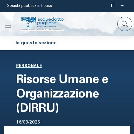
Salta
IT
Società pubblica in house
Select
al
contenuto
your
principale
languag
In questa sezione
PERSONALE
Risorse Umane e
Organizzazione
(DIRRU)
16/09/2025