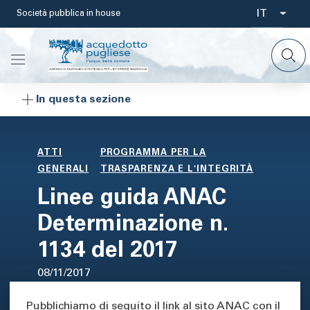
Salta
IT
Società pubblica in house
Select
al
contenuto
your
principale
languag
In questa sezione
ATTI
PROGRAMMA PER LA
GENERALI
TRASPARENZA E L'INTEGRITÀ
Linee guida ANAC
Determinazione n.
1134 del 2017
08/11/2017
Area di testo
Pubblichiamo di seguito il link al sito ANAC con il