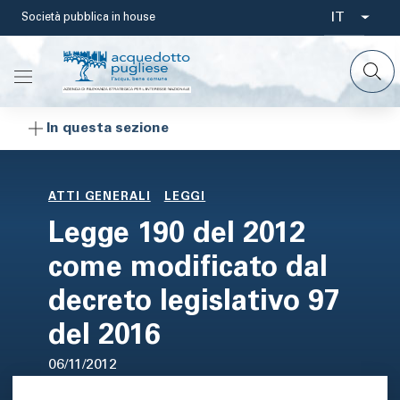
Salta
IT
Società pubblica in house
Select
al
contenuto
your
principale
languag
In questa sezione
ATTI GENERALI
LEGGI
Legge 190 del 2012
come modificato dal
decreto legislativo 97
del 2016
06/11/2012