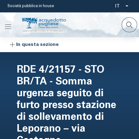
Salta
IT
Società pubblica in house
Select
al
contenuto
your
principale
languag
In questa sezione
RDE 4/21157 - STO
BR/TA - Somma
urgenza seguito di
furto presso stazione
di sollevamento di
Leporano – via