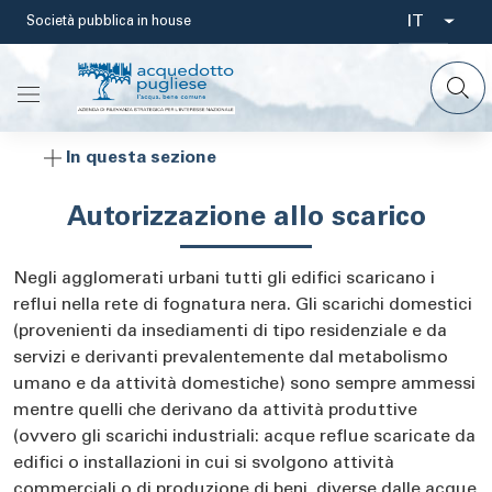
Salta
IT
Società pubblica in house
Select
al
contenuto
your
principale
languag
In questa sezione
Autorizzazione allo scarico
Negli agglomerati urbani tutti gli edifici scaricano i
reflui nella rete di fognatura nera. Gli scarichi domestici
(provenienti da insediamenti di tipo residenziale e da
servizi e derivanti prevalentemente dal metabolismo
umano e da attività domestiche) sono sempre ammessi
mentre quelli che derivano da attività produttive
(ovvero gli scarichi industriali: acque reflue scaricate da
edifici o installazioni in cui si svolgono attività
commerciali o di produzione di beni, diverse dalle acque