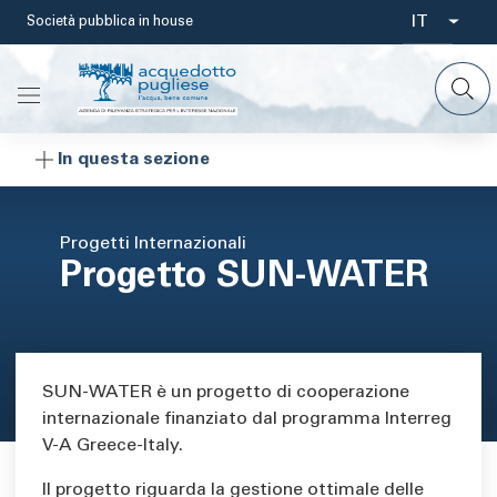
Salta
IT
Società pubblica in house
Select
al
contenuto
your
principale
languag
In questa sezione
Progetti Internazionali
Progetto SUN-WATER
Area di testo
SUN-WATER è un progetto di cooperazione
internazionale finanziato dal programma Interreg
V-A Greece-Italy.
Il progetto riguarda la gestione ottimale delle