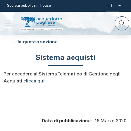
Salta
IT
Società pubblica in house
Select
al
contenuto
your
principale
languag
In questa sezione
Sistema acquisti
Per accedere al Sistema Telematico di Gestione degli
Acquisti
clicca qui
Data di pubblicazione:
19 Marzo 2020