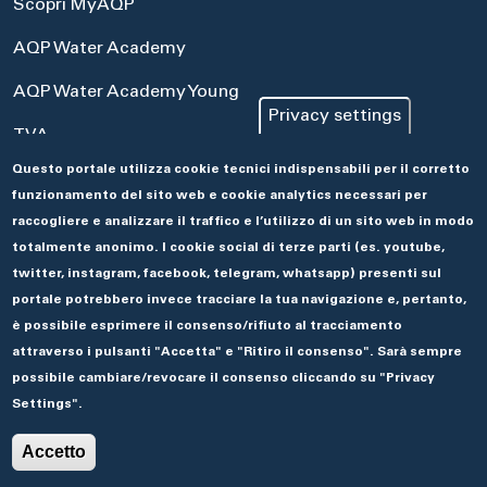
Scopri MyAQP
AQP Water Academy
AQP Water Academy Young
Privacy settings
TVA
Questo portale utilizza cookie tecnici indispensabili per il corretto
Portale Acquisti
funzionamento del sito web e cookie analytics necessari per
Aseco
raccogliere e analizzare il traffico e l’utilizzo di un sito web in modo
totalmente anonimo. I cookie social di terze parti (es. youtube,
twitter, instagram, facebook, telegram, whatsapp) presenti sul
portale potrebbero invece tracciare la tua navigazione e, pertanto,
è possibile esprimere il consenso/rifiuto al tracciamento
attraverso i pulsanti "Accetta" e "Ritiro il consenso". Sarà sempre
possibile cambiare/revocare il consenso cliccando su "Privacy
Settings".
© 2019 ACQUEDOTTO PUGLIESE.
🌓
Accetto
Privacy e Cookie