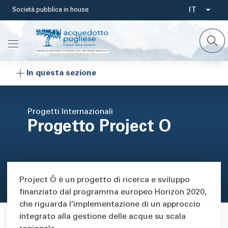
Salta
IT
Società pubblica in house
Select
al
contenuto
your
principale
languag
In questa sezione
Progetti Internazionali
Progetto Project O
Area di testo
Project Ô è un progetto di ricerca e sviluppo
finanziato dal programma europeo Horizon 2020,
che riguarda l’implementazione di un approccio
integrato alla gestione delle acque su scala