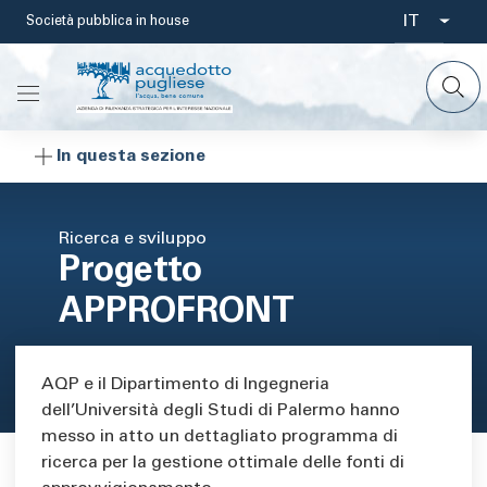
Salta
IT
Società pubblica in house
Select
al
contenuto
your
principale
languag
In questa sezione
Ricerca e sviluppo
Progetto
APPROFRONT
Area di testo
AQP e il Dipartimento di Ingegneria
dell’Università degli Studi di Palermo hanno
messo in atto un dettagliato programma di
ricerca per la gestione ottimale delle fonti di