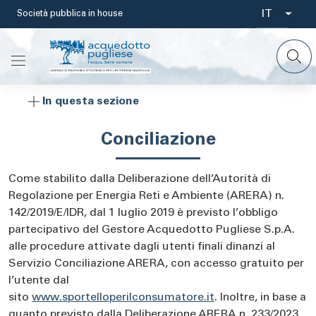
Salta
IT
Società pubblica in house
Select
al
contenuto
your
principale
languag
In questa sezione
Conciliazione
Come stabilito dalla Deliberazione dell’Autorità di
Regolazione per Energia Reti e Ambiente (ARERA) n.
142/2019/E/IDR, dal 1 luglio 2019 è previsto l’obbligo
partecipativo del Gestore Acquedotto Pugliese S.p.A.
alle procedure attivate dagli utenti finali dinanzi al
Servizio Conciliazione ARERA, con accesso gratuito per
l’utente dal
sito
www.sportelloperilconsumatore.it
. Inoltre, in base a
quanto previsto dalla Deliberazione ARERA n. 233/2023,