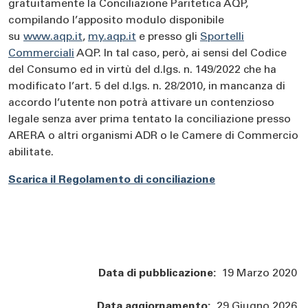
gratuitamente la Conciliazione Paritetica AQP,
compilando l’apposito modulo disponibile
su
www.aqp.it
,
my.aqp.it
e presso gli
Sportelli
Commerciali
AQP. In tal caso, però, ai sensi del Codice
del Consumo ed in virtù del d.lgs. n. 149/2022 che ha
modificato l’art. 5 del d.lgs. n. 28/2010, in mancanza di
accordo l’utente non potrà attivare un contenzioso
legale senza aver prima tentato la conciliazione presso
ARERA o altri organismi ADR o le Camere di Commercio
abilitate.
Scarica il Regolamento di conciliazione
Data di pubblicazione:
19 Marzo 2020
Data aggiornamento:
29 Giugno 2026