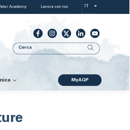
IT
ater Academy
Lavora con noi
Select
your
language
Cerca
AQP
nica
MyAQP
Facile
ture