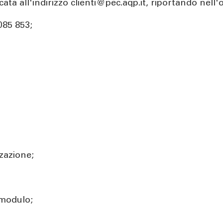
ficata all'indirizzo clienti@pec.aqp.it, riportando n
085 853;
zazione;
 modulo;