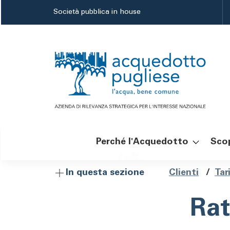
Salta
Società pubblica in house
al
contenuto
principale
Perché l'Acquedotto
Scop
Navigazione
Brici
Clienti
/
Tar
In questa sezione
principale
di
Rat