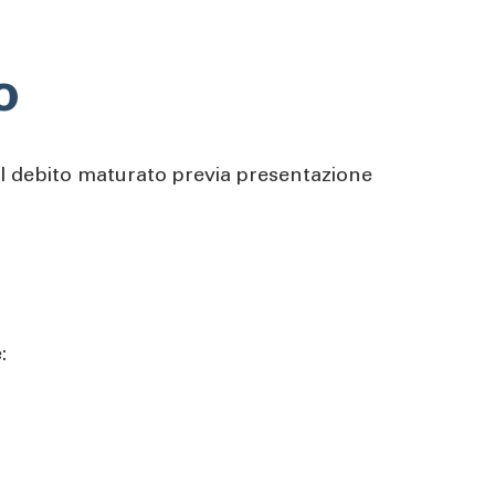
o
el debito maturato previa presentazione
e: