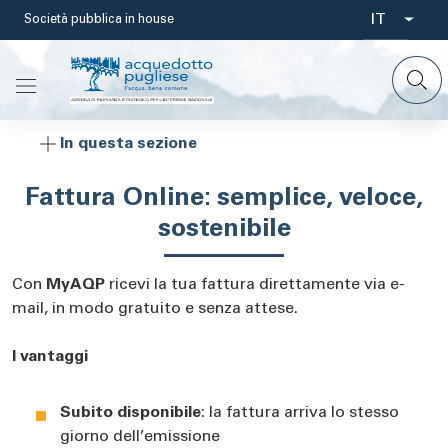
Salta
IT
Società pubblica in house
Select
al
contenuto
your
principale
languag
In questa sezione
Fattura Online: semplice, veloce,
sostenibile
Con
MyAQP
ricevi la tua fattura direttamente via e-
mail, in modo gratuito e senza attese.
I vantaggi
Subito disponibile
: la fattura arriva lo stesso
giorno dell’emissione