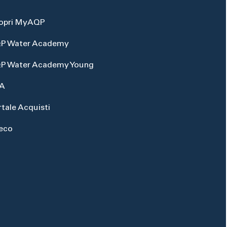
opri MyAQP
P Water Academy
P Water Academy Young
A
rtale Acquisti
eco