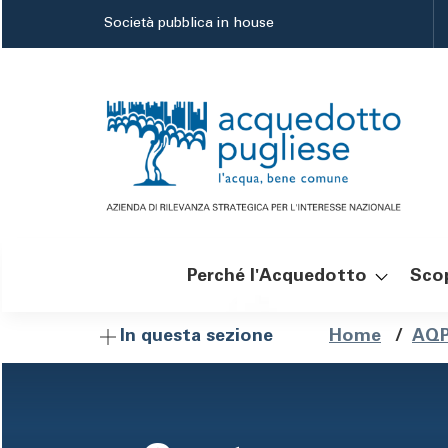
Salta
Società pubblica in house
al
contenuto
principale
Perché l'Acquedotto
Scop
Navigazione
Brici
Home
/
AQP
In questa sezione
principale
di