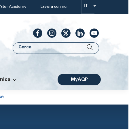
IT
ater Academy
Lavora con noi
Select
your
language
Cerca
AQP
nica
MyAQP
Facile
ce