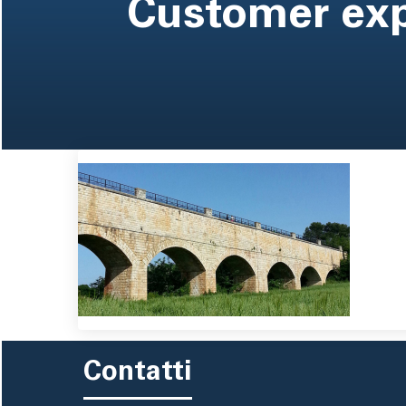
pane
Customer exp
Contatti