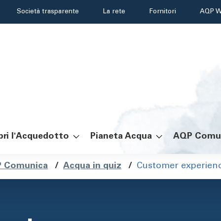
Header
Società trasparente
La rete
Fornitori
AQP W
menu
ri l'Acquedotto
Pianeta Acqua
AQP Comu
ole
 Comunica
/
Acqua in quiz
/
Customer experien