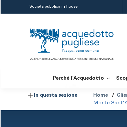
Salta
Società pubblica in house
al
contenuto
principale
Perché l'Acquedotto
Scop
Navigazione
Brici
Home
/
Clie
In questa sezione
Monte Sant'An
principale
di