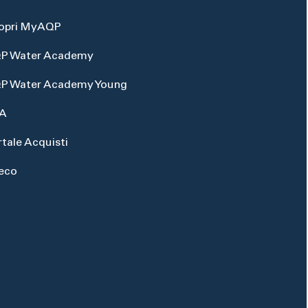
opri MyAQP
P Water Academy
P Water Academy Young
A
rtale Acquisti
eco