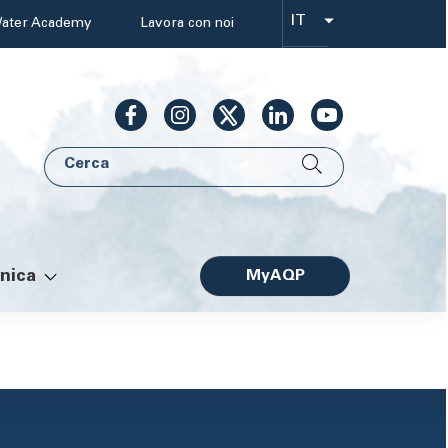
IT
ater Academy
Lavora con noi
Select
your
language
Cerca
AQP
nica
MyAQP
Facile