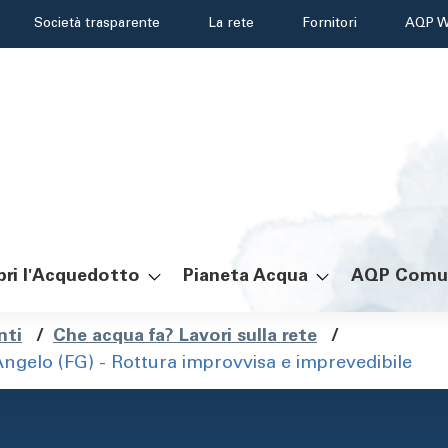
Header
Società trasparente
La rete
Fornitori
AQP W
menu
ri l'Acquedotto
Pianeta Acqua
AQP Comu
ole
nti
/
Che acqua fa? Lavori sulla rete
/
gelo (FG) - Rottura improvvisa e imprevedibile