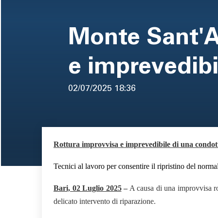
pane
Monte Sant'A
e imprevedibi
02/07/2025
18:36
Rottura improvvisa e imprevedibile di una condot
Area di testo
Tecnici al lavoro per consentire il ripristino del norma
Bari, 02 Luglio 2025
–
A causa di una improvvisa ro
delicato intervento di riparazione.