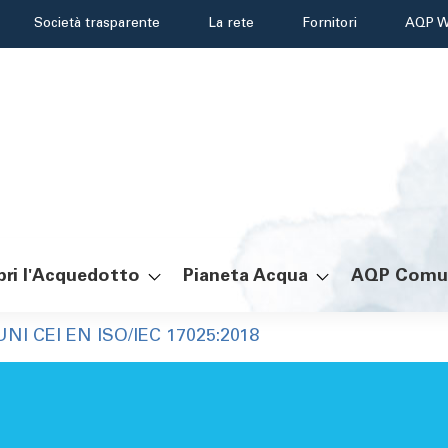
Header
Società trasparente
La rete
Fornitori
AQP W
menu
ri l'Acquedotto
Pianeta Acqua
AQP Comu
UNI CEI EN ISO/IEC 17025:2018