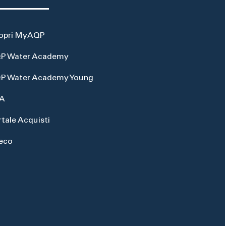
opri MyAQP
P Water Academy
P Water Academy Young
A
rtale Acquisti
eco