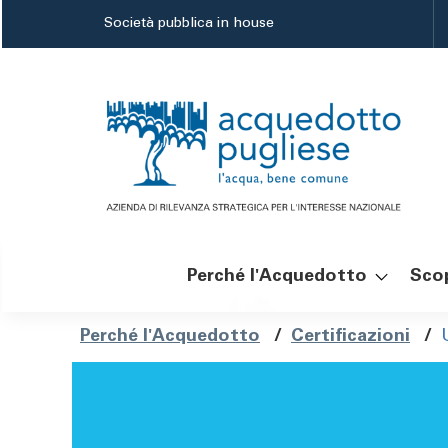
Salta
Società pubblica in house
al
contenuto
principale
Perché l'Acquedotto
Scop
Navigazione
Briciole
Perché l'Acquedotto
/
Certificazioni
/
principale
di