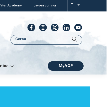
IT
ater Academy
Lavora con noi
Select
your
language
Cerca
AQP
nica
MyAQP
Facile