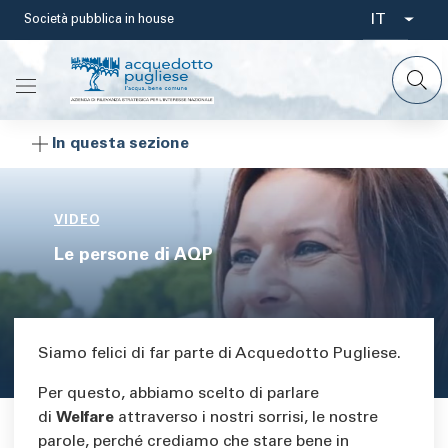
Salta
IT
Società pubblica in house
Select
al
contenuto
your
principale
languag
In questa sezione
VIDEO
Le persone di AQP
Body
Siamo felici di far parte di Acquedotto Pugliese.
Per questo, abbiamo scelto di parlare
di
Welfare
attraverso i nostri sorrisi, le nostre
parole, perché crediamo che stare bene in