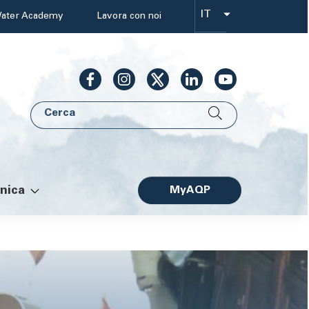
IT
ater Academy
Lavora con noi
Select
your
language
Cerca
AQP
nica
MyAQP
Facile