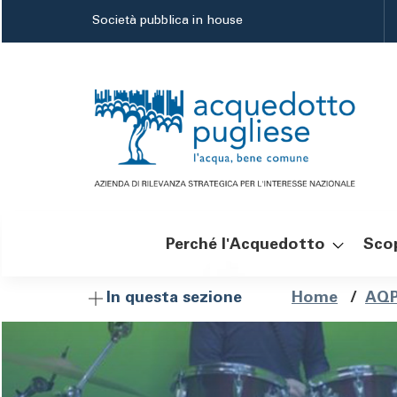
Salta
Società pubblica in house
al
contenuto
principale
Perché l'Acquedotto
Scop
Navigazione
Brici
Home
/
AQP
In questa sezione
principale
di