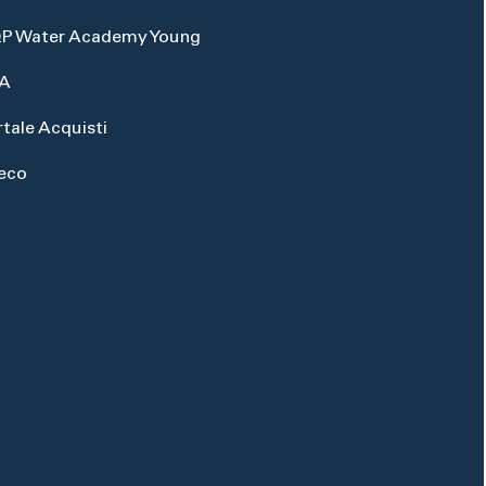
P Water Academy Young
A
rtale Acquisti
eco