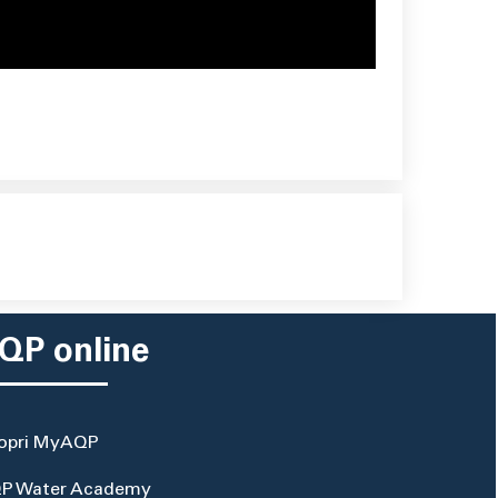
QP online
opri MyAQP
P Water Academy