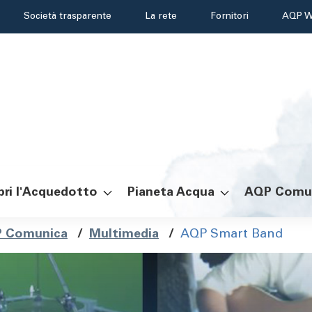
Header
Società trasparente
La rete
Fornitori
AQP W
menu
ri l'Acquedotto
Pianeta Acqua
AQP Comu
ole
 Comunica
/
Multimedia
/
AQP Smart Band