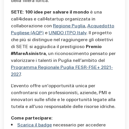
della filiera idrica.
SETE: 100 idee per salvare il mondo
è una
call4ideas e call4startup organizzata in
collaborazione con
Regione Puglia
,
Acquedotto
Pugliese (AQP)
e
UNIDO ITPO Italy
. Il progetto
che più si distingue nel raggiungere gli obiettivi
di SETE si aggiudica il prestigioso
Premio
#MareAsinistra
, un riconoscimento pensato per
valorizzare i talenti in Puglia nell’ambito del
Programma Regionale Puglia FESR-FSE+ 2021-
2027
.
L’evento offre un’opportunità unica per
confrontarsi con professionisti, aziende, PMI e
innovatori sulle sfide e le opportunità legate alla
tutela e all’uso responsabile delle risorse idriche.
Come partecipare:
•
Scarica il badge
necessario per accedere