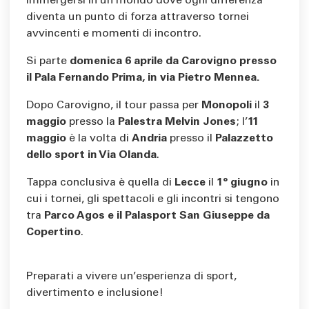
immergersi in un mondo dove ogni differenza
diventa un punto di forza attraverso tornei
avvincenti e momenti di incontro.
Si parte
domenica 6 aprile da Carovigno
presso
il Pala Fernando Prima, in via Pietro Mennea.
Dopo Carovigno, il tour passa per
Monopoli
il
3
maggio
presso la
Palestra Melvin Jones
; l’
11
maggio
è la volta di
Andria
presso il
Palazzetto
dello sport in Via Olanda
.
Tappa conclusiva è quella di
Lecce
il
1° giugno
in
cui i tornei, gli spettacoli e gli incontri si tengono
tra
Parco Agos e il Palasport San Giuseppe da
Copertino
.
Preparati a vivere un’esperienza di sport,
divertimento e inclusione!