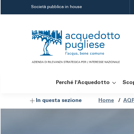
Salta
Società pubblica in house
al
contenuto
principale
Perché l'Acquedotto
Scop
Navigazione
Brici
Home
/
AQP
In questa sezione
principale
di