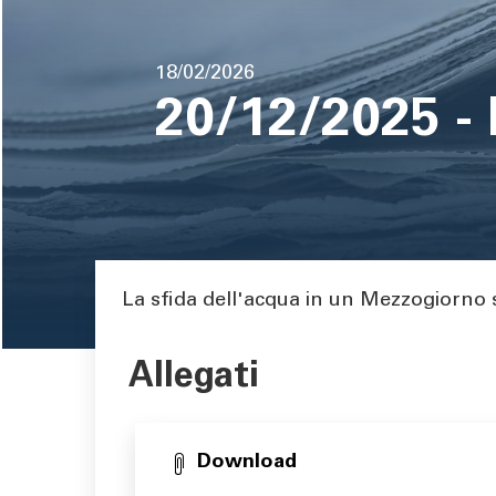
pane
Data
18/02/2026
di
20/12/2025 -
pubblicazione
Area di testo
La sfida dell'acqua in un Mezzogiorno
Allegati
Download