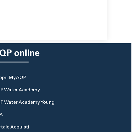
QP online
opri MyAQP
P Water Academy
P Water Academy Young
A
rtale Acquisti