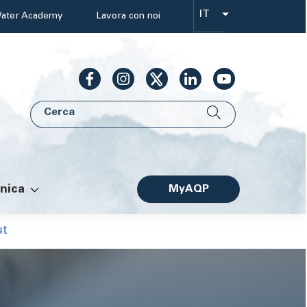
IT
ater Academy
Lavora con noi
Select
your
language
Cerca
AQP
nica
MyAQP
Facile
st