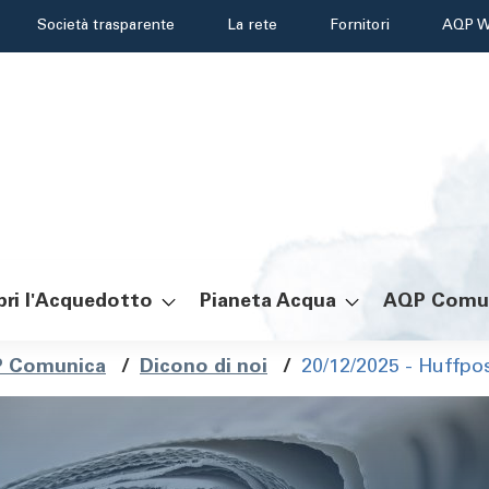
Header
Società trasparente
La rete
Fornitori
AQP W
menu
ri l'Acquedotto
Pianeta Acqua
AQP Comu
ole
 Comunica
/
Dicono di noi
/
20/12/2025 - Huffpo