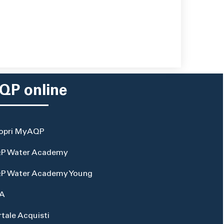
QP online
opri MyAQP
P Water Academy
P Water Academy Young
A
rtale Acquisti