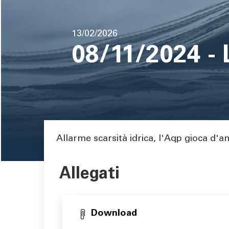
pane
Data
13/02/2026
di
08/11/2024 -
pubblicazione
Area di testo
Allarme scarsità idrica, l'Aqp gioca d'an
Allegati
Download