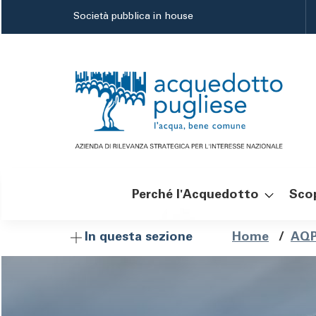
Salta
Società pubblica in house
al
contenuto
principale
Perché l'Acquedotto
Scop
Navigazione
Brici
Home
/
AQP
In questa sezione
principale
di