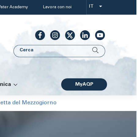
IT
ater Academy
Lavora con noi
Select
your
language
Cerca
AQP
nica
MyAQP
Facile
zetta del Mezzogiorno