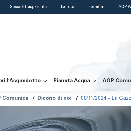
Header
Società trasparente
La rete
Fornitori
AQP W
menu
ri l'Acquedotto
Pianeta Acqua
AQP Comu
ole
 Comunica
/
Dicono di noi
/
08/11/2024 - La Gaz