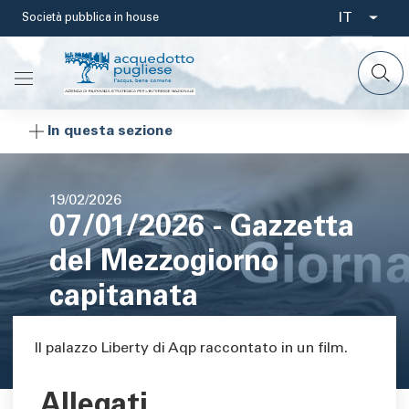
Salta
IT
Società pubblica in house
Select
al
contenuto
your
principale
languag
In questa sezione
Data
19/02/2026
07/01/2026 - Gazzetta
di
pubblicazione
del Mezzogiorno
capitanata
Area di testo
Il palazzo Liberty di Aqp raccontato in un film.
Allegati