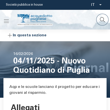
Salta
IT
Società pubblica in house
Select
al
contenuto
your
principale
languag
In questa sezione
Data
16/02/2026
04/11/2025 - Nuovo
di
pubblicazione
Quotidiano di Puglia
Area di testo
Aqp e le scuole lanciano il progetto per educare i
giovani al risparmio.
Allegati