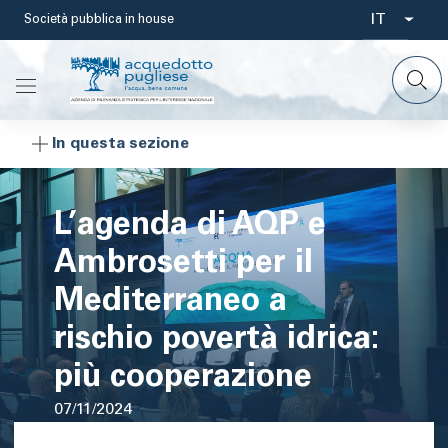
Salta
IT
Società pubblica in house
Select
al
contenuto
your
principale
languag
In questa sezione
L’agenda di AQP e
Ambrosetti per il
Mediterraneo a
rischio povertà idrica:
più cooperazione
07/11/2024