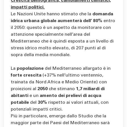
Crescita demografica, cambiamenti climatici,
impatti politici.
Le Nazioni Unite hanno stimato che la
domanda
idrica urbana globale aumenterà dell’ 80%
entro
il 2050: questo è un aspetto da monitorare con
attenzione specialmente nell’area del
Mediterraneo che è quindi esposta a un livello di
stress idrico molto elevato, di 207 punti al di
sopra della media mondiale.
La
popolazione
del Mediterraneo allargato è in
forte crescita
(+37% nell’ultimo ventennio,
trainata da Nord Africa e Medio Oriente) con
proiezioni al
2050
che stimano
1,7 miliardi di
abitanti
e un
amento dei prelievi di acqua
potabile
del
30%
rispetto ai valori attuali, con
potenziali impatti critici.
Più in particolare, emerge dallo Studio che la
maggior parte dei Paesi del Mediterraneo sarà