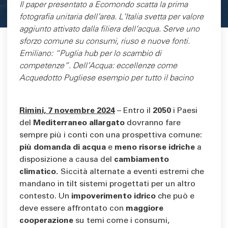
Area di testo
Il paper presentato a Ecomondo scatta la prima
fotografia unitaria dell’area. L’Italia svetta per valore
aggiunto attivato dalla filiera dell’acqua. Serve uno
sforzo comune su consumi, riuso e nuove fonti.
Emiliano: “Puglia hub per lo scambio di
competenze”. Dell’Acqua: eccellenze come
Acquedotto Pugliese esempio per tutto il bacino
Rimini, 7 novembre 2024
– Entro il
2050
i Paesi
del
Mediterraneo allargato
dovranno fare
sempre più i conti con una prospettiva comune:
più domanda di acqua
e
meno risorse idriche
a
disposizione a causa del
cambiamento
climatico.
Siccità alternate a eventi estremi che
mandano in tilt sistemi progettati per un altro
contesto. Un
impoverimento idrico
che può e
deve essere affrontato con
maggiore
cooperazione
su temi come i consumi,