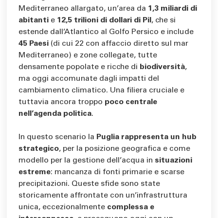
Mediterraneo allargato, un’area da
1,3 miliardi di
abitanti
e
12,5 trilioni di dollari di Pil
, che si
estende dall’Atlantico al Golfo Persico e include
45 Paesi
(di cui 22 con affaccio diretto sul mar
Mediterraneo) e zone collegate, tutte
densamente popolate e ricche di
biodiversità
,
ma oggi accomunate dagli impatti del
cambiamento climatico. Una filiera cruciale e
tuttavia ancora troppo
poco centrale
nell’agenda politica
.
In questo scenario la
Puglia rappresenta un hub
strategico
, per la posizione geografica e come
modello per la gestione dell’acqua in
situazioni
estreme
: mancanza di fonti primarie e scarse
precipitazioni. Queste sfide sono state
storicamente affrontate con un’infrastruttura
unica, eccezionalmente
complessa e