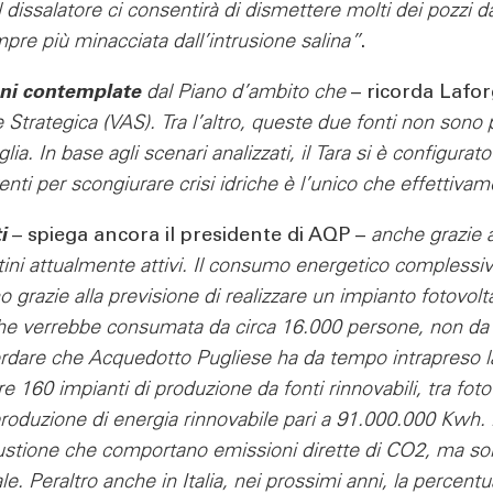
e il dissalatore ci consentirà di dismettere molti dei pozz
mpre più minacciata dall’intrusione salina”
.
ni contemplate
dal Piano d’ambito che
– ricorda Lafor
 Strategica (VAS). Tra l’altro, queste due fonti non sono
ia. In base agli scenari analizzati, il Tara si è configur
rventi per scongiurare crisi idriche è l’unico che effettiv
i
– spiega ancora il presidente di AQP –
anche grazie a
ini attualmente attivi. Il consumo energetico complessivo,
o grazie alla previsione di realizzare un impianto fotov
che verrebbe consumata da circa 16.000 persone, non da 40
ordare che Acquedotto Pugliese ha da tempo intrapreso la
re 160 impianti di produzione da fonti rinnovabili, tra fotov
oduzione di energia rinnovabile pari a 91.000.000 Kwh. 
tione che comportano emissioni dirette di CO2, ma solo em
ale. Peraltro anche in Italia, nei prossimi anni, la percentu