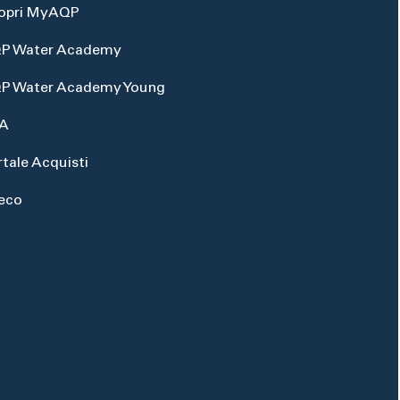
opri MyAQP
P Water Academy
P Water Academy Young
A
rtale Acquisti
eco