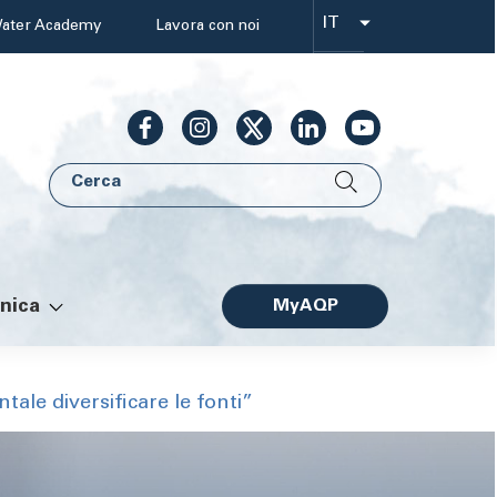
IT
ater Academy
Lavora con noi
Select
your
language
Cerca
AQP
nica
MyAQP
Facile
ale diversificare le fonti”