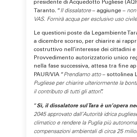
presidente di Acquedotto Pugliese (AQ
Taranto. “
Il dissalatore
– aggiunge –
non 
VAS. Fornirà acqua per esclusivo uso civil
Le questioni poste da Legambiente Tara
a dicembre scorso, per chiarire ai rapp
costruttivo nell’interesse dei cittadini
Provvedimento autorizzatorio unico reg
nella fase successiva, attesa tra fine ap
PAUR/VIA “
Prendiamo atto
– sottolinea 
Pugliese per chiarire ulteriormente la bontà 
il contributo di tutti gli attori
”.
“
Sì, il dissalatore sul Tara è un’opera ne
2045 approvato dall’Autorità idrica puglies
climatico e rendere la Puglia più autonom
compensazioni ambientali di circa 25 milion