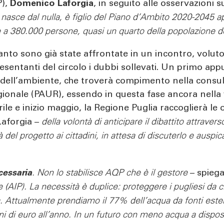
P),
Domenico Laforgia
, in seguito alle osservazioni
nasce dal nulla, è figlio del Piano d’Ambito 2020-2045 a
e a 380.000 persone, quasi un quarto della popolazione de
nto sono già state affrontate in un incontro, volut
resentanti del circolo i dubbi sollevati. Un primo ap
 e dell’ambiente, che troverà compimento nella consul
ionale (PAUR), essendo in questa fase ancora nella v
rile e inizio maggio, la Regione Puglia raccoglierà le
Laforgia –
della volontà di anticipare il dibattito attrav
del progetto ai cittadini, in attesa di discuterlo e auspic
cessaria
. Non lo stabilisce AQP che è il gestore
– spiega
e (AIP). La necessità è duplice: proteggere i pugliesi da
a. Attualmente prendiamo il 77% dell’acqua da fonti este
i di euro all’anno. In un futuro con meno acqua a disposiz