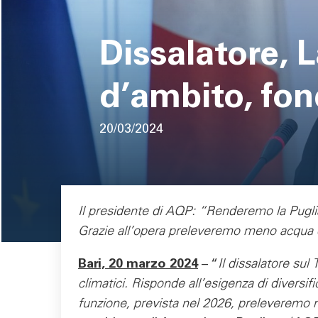
pane
Dissalatore, L
d’ambito, fon
20/03/2024
Area di testo
Il presidente di AQP: “Renderemo la Puglia
Grazie all’opera preleveremo meno acqua d
Bari, 20 marzo 2024
– “
Il dissalatore sul
climatici. Risponde all’esigenza di diversifi
funzione, prevista nel 2026, preleveremo 