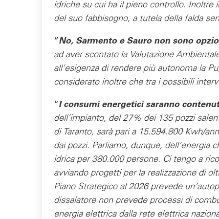
idriche su cui ha il pieno controllo. Inoltr
del suo fabbisogno, a tutela della falda se
“
No, Sarmento e Sauro non sono opzio
ad aver scontato la Valutazione Ambientale
all’esigenza di rendere più autonoma la Pugl
considerato inoltre che tra i possibili inte
“
I consumi energetici saranno contenut
dell’impianto, del 27% dei 135 pozzi salent
di Taranto, sarà pari a 15.594.800 Kwh/ann
dai pozzi. Parliamo, dunque, dell’energia 
idrica per 380.000 persone. Ci tengo a ric
avviando progetti per la realizzazione di olt
Piano Strategico al 2026 prevede un’autopr
dissalatore non prevede processi di combus
energia elettrica dalla rete elettrica nazion