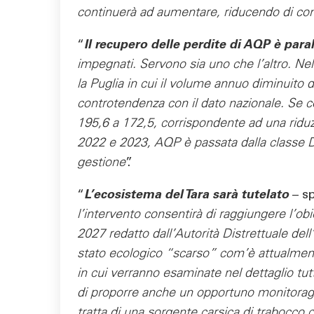
continuerà ad aumentare, riducendo di cons
“
Il recupero delle perdite di AQP è paral
impegnati. Servono sia uno che l’altro. Nel
la Puglia in cui il volume annuo diminuito 
controtendenza con il dato nazionale. Se c
195,6 a 172,5, corrispondente ad una riduzion
2022 e 2023, AQP è passata dalla classe D
gestione
”.
“
L’ecosistema del Tara sarà tutelato
– sp
l’intervento consentirà di raggiungere l’ob
2027 redatto dall’Autorità Distrettuale del
stato ecologico “scarso” com’è attualmente 
in cui verranno esaminate nel dettaglio tut
di proporre anche un opportuno monitoragg
tratta di una sorgente carsica di trabocco