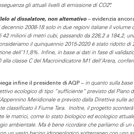
eguenza gli attuali livelli di emissione di CO2
”.
lelo al dissalatore, non alternativo
– evidenzia ancor
 decennio 2008-18 solo in due regioni italiane il volume d
di 42 milioni di metri cubi, passando da 226,2 a 184,2, un
onsideriamo il quinquennio 2015-2020 è stato ridotto di 2
e dell’11,8%. Infine, in base ai dati in fase di validazione
 alla classe C del Macroindicatore M1 dell’Arera, confer
iega infine il presidente di AQP –
in quanto sulla base d
iettivo ecologico di tipo “sufficiente” previsto dal Piano
l’Appennino Meridionale e previsto dalla Direttiva sulle a
classificato il Fiume Tara. Inoltre, il progetto sconterà
te le matrici, come lo stato biologico ed ecologico attua
io ambientale. Ma è bene ricordare che parliamo di un c
 con un vasto bacino idrogeologico sotterraneo con uno 