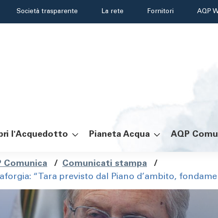
Header
Società trasparente
La rete
Fornitori
AQP W
menu
ri l'Acquedotto
Pianeta Acqua
AQP Comu
ole
 Comunica
/
Comunicati stampa
/
aforgia: “Tara previsto dal Piano d’ambito, fondament