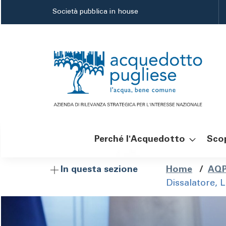
Salta
Società pubblica in house
al
contenuto
principale
Perché l'Acquedotto
Scop
Navigazione
Brici
Home
/
AQP
In questa sezione
Dissalatore, L
principale
di