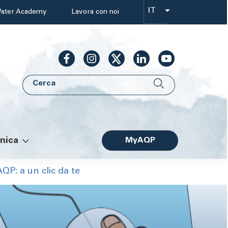
IT
ater Academy
Lavora con noi
Select
your
language
Cerca
AQP
nica
MyAQP
Facile
P: a un clic da te