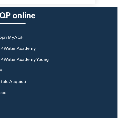
QP online
opri MyAQP
P Water Academy
P Water Academy Young
A
rtale Acquisti
eco