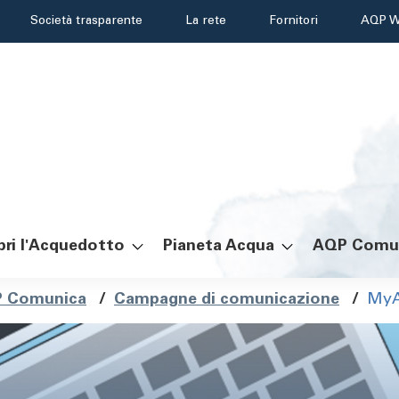
Header
Società trasparente
La rete
Fornitori
AQP W
menu
ri l'Acquedotto
Pianeta Acqua
AQP Comu
ole
 Comunica
/
Campagne di comunicazione
/
MyAQ