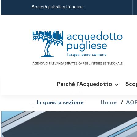
Salta
Società pubblica in house
al
contenuto
principale
Perché l'Acquedotto
Scop
Navigazione
Brici
Home
/
AQP
In questa sezione
principale
di