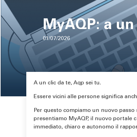
pane
MyAQP: a un c
01/07/2026
Area di testo
A un clic da te, Aqp sei tu.
Essere vicini alle persone significa anch
Per questo compiamo un nuovo passo n
presentiamo MyAQP, il nuovo portale cl
immediato, chiaro e autonomo il rappor