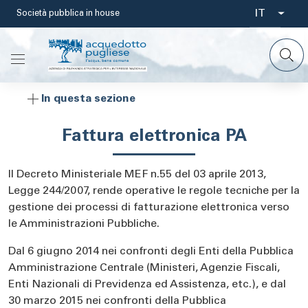
Salta
IT
Società pubblica in house
Select
al
contenuto
your
principale
languag
In questa sezione
Fattura elettronica PA
Il Decreto Ministeriale MEF n.55 del 03 aprile 2013,
Legge 244/2007, rende operative le regole tecniche per la
gestione dei processi di fatturazione elettronica verso
le Amministrazioni Pubbliche.
Dal 6 giugno 2014 nei confronti degli Enti della Pubblica
Amministrazione Centrale (Ministeri, Agenzie Fiscali,
Enti Nazionali di Previdenza ed Assistenza, etc.), e dal
30 marzo 2015 nei confronti della Pubblica