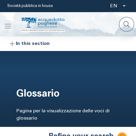
Skip
EN
Società pubblica in house
Select
to
main
your
content
language
In this section
Glossario
Pagina per la visualizzazione delle voci di
glossario