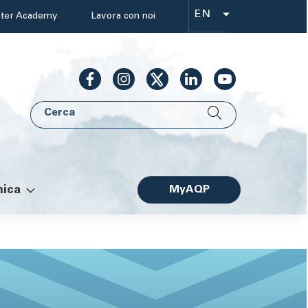
EN
ter Academy
Lavora con noi
Select
your
language
Cerca
AQP
ica
MyAQP
Facile