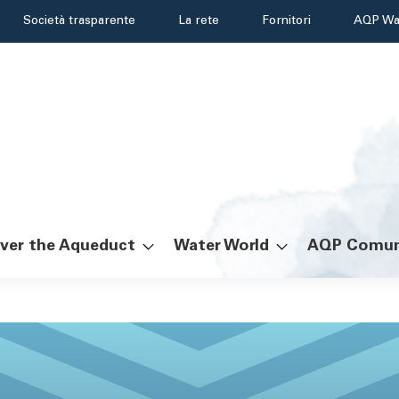
Header
Società trasparente
La rete
Fornitori
AQP Wa
menu
ver the Aqueduct
Water World
AQP Comun