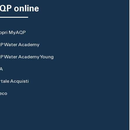
QP online
opri MyAQP
P Water Academy
P Water Academy Young
A
rtale Acquisti
eco