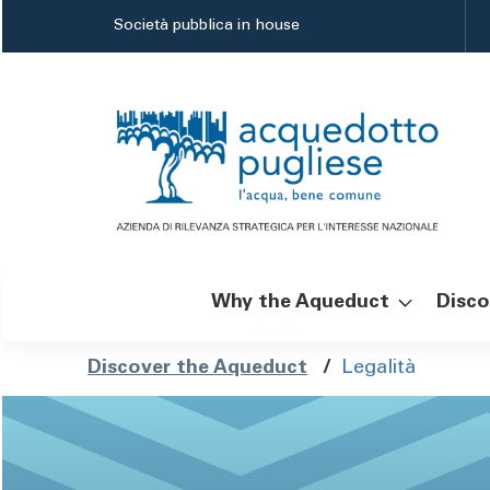
Skip
Società pubblica in house
to
main
content
Why the Aqueduct
Disco
Navigazione
Breadcrumb
Discover the Aqueduct
/
Legalità
principale