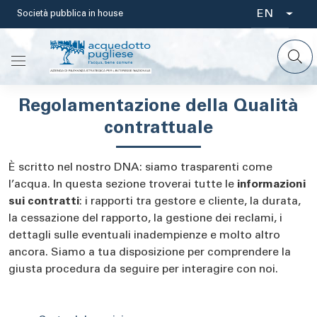
Skip
EN
Società pubblica in house
Select
to
main
your
content
language
Regolamentazione della Qualità
contrattuale
È scritto nel nostro DNA: siamo trasparenti come
l’acqua. In questa sezione troverai tutte le
informazioni
sui contratti
: i rapporti tra gestore e cliente, la durata,
la cessazione del rapporto, la gestione dei reclami, i
dettagli sulle eventuali inadempienze e molto altro
ancora. Siamo a tua disposizione per comprendere la
giusta procedura da seguire per interagire con noi.