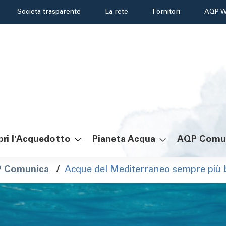
Header
Società trasparente
La rete
Fornitori
AQP W
menu
ri l'Acquedotto
Pianeta Acqua
AQP Comu
ole
 Comunica
/
Acque del Mediterraneo sempre più b