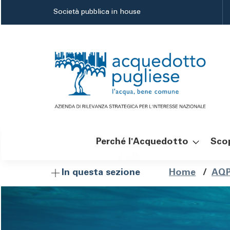
Salta
Società pubblica in house
al
contenuto
principale
Perché l'Acquedotto
Scop
Navigazione
Brici
Home
/
AQP
In questa sezione
principale
Image
di