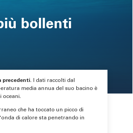
iù bollenti
a precedenti
. I dati raccolti dal
peratura media annua del suo bacino è
li oceani.
rraneo che ha toccato un picco di
l'onda di calore sta penetrando in