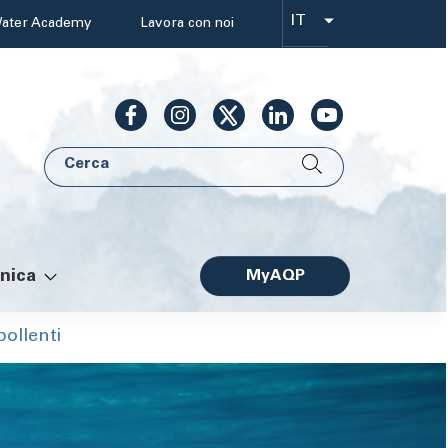
IT
ater Academy
Lavora con noi
Select
your
language
Cerca
AQP
nica
MyAQP
Facile
ollenti