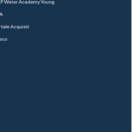
P Water Academy Young
A
rtale Acquisti
eco