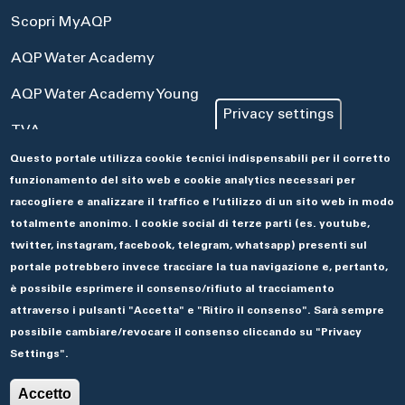
Scopri MyAQP
AQP Water Academy
AQP Water Academy Young
Privacy settings
TVA
Questo portale utilizza cookie tecnici indispensabili per il corretto
Portale Acquisti
funzionamento del sito web e cookie analytics necessari per
Aseco
raccogliere e analizzare il traffico e l’utilizzo di un sito web in modo
totalmente anonimo. I cookie social di terze parti (es. youtube,
twitter, instagram, facebook, telegram, whatsapp) presenti sul
portale potrebbero invece tracciare la tua navigazione e, pertanto,
è possibile esprimere il consenso/rifiuto al tracciamento
attraverso i pulsanti "Accetta" e "Ritiro il consenso". Sarà sempre
possibile cambiare/revocare il consenso cliccando su "Privacy
Settings".
© 2019 ACQUEDOTTO PUGLIESE.
🌓
Accetto
Privacy e Cookie