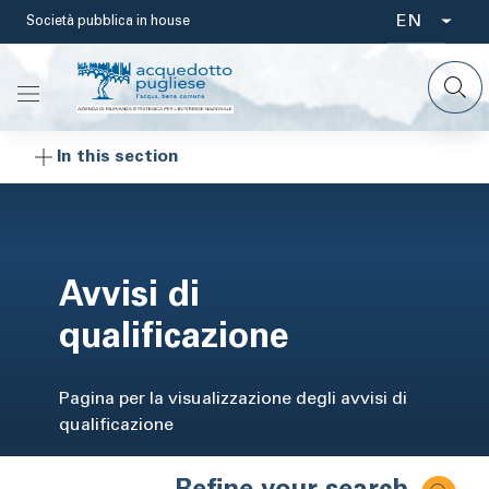
Skip
EN
Società pubblica in house
Select
to
main
your
content
language
In this section
Avvisi di
qualificazione
Pagina per la visualizzazione degli avvisi di
qualificazione