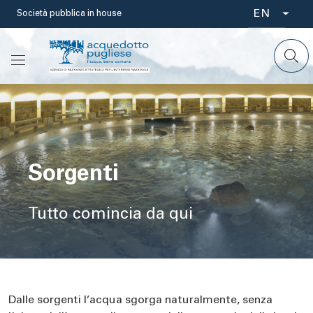
Skip
EN
Società pubblica in house
Select
to
main
your
content
language
Sorgenti
Tutto comincia da qui
Dalle sorgenti l’acqua sgorga naturalmente, senza