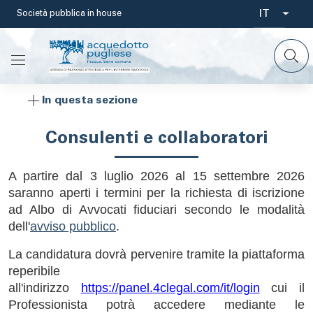
Salta
IT
Società pubblica in house
Select
al
contenuto
your
principale
languag
In questa sezione
Consulenti e collaboratori
A partire dal 3 luglio 2026 al 15 settembre 2026
saranno aperti i termini per la richiesta di iscrizione
ad Albo di Avvocati fiduciari secondo le modalità
dell'
avviso pubblico
.
La candidatura dovrà pervenire tramite la piattaforma
reperibile
all'indirizzo
https://panel.4clegal.com/it/login
cui il
Professionista potrà accedere mediante le