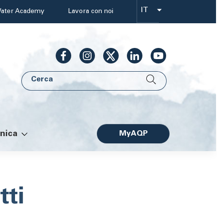
IT
ater Academy
Lavora con noi
Select
your
language
Cerca
AQP
nica
MyAQP
Facile
tti