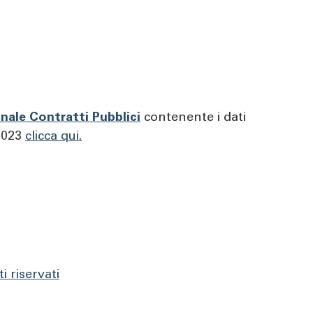
nale Contratti Pubblici
contenente i dati
/2023
clicca qui
.
i riservati