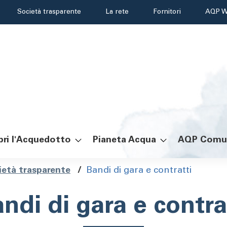
Header
Società trasparente
La rete
Fornitori
AQP W
menu
ri l'Acquedotto
Pianeta Acqua
AQP Comu
ole
ietà trasparente
/
Bandi di gara e contratti
ndi di gara e contra