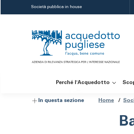
Salta
Società pubblica in house
al
contenuto
principale
Perché l'Acquedotto
Scop
Navigazione
Brici
Home
/
Soc
In questa sezione
principale
di
Ba